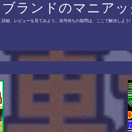
ちブランドのマニアッ
詳細、レビューを見てみよう。信号待ちの疑問は、ここで解決しよう!